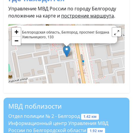
Управление МВД России по городу Белгороду
положение на карте и
построение маршрута
.
×
+
Белгородская область, Белгород, проспект Богдана
Хмельницкого, 133
−
МВД поблизости
Отдел полиции № 2 - Белгород
1.42 км
Информационный центр Управления МВД
России по Белгородской области
1.92 км