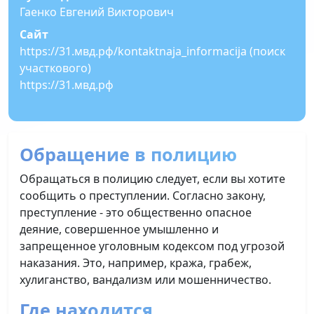
Гаенко Евгений Викторович
Сайт
https://31.мвд.рф/kontaktnaja_informacija (поиск
участкового)
https://31.мвд.рф
Обращение в полицию
Обращаться в полицию следует, если вы хотите
сообщить о преступлении. Согласно закону,
преступление - это общественно опасное
деяние, совершенное умышленно и
запрещенное уголовным кодексом под угрозой
наказания. Это, например, кража, грабеж,
хулиганство, вандализм или мошенничество.
Где находится