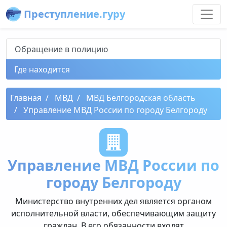
Преступление.гуру
Обращение в полицию
Где находится
Главная
МВД
МВД Белгородская область
Управление МВД России по городу Белгороду
Управление МВД России по
городу Белгороду
Министерство внутренних дел является органом
исполнительной власти, обеспечивающим защиту
граждан. В его обязанности входят